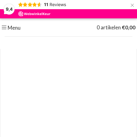
×
11
Reviews
9,4
0
artikelen
€
0,00
Menu
Klik om te vergroten