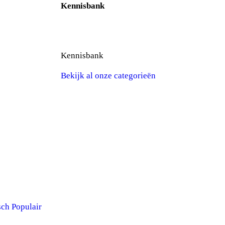
Kennisbank
Meer te weten komen over onze
akoestische panelen?
Kennisbank
Bekijk al onze categorieën
sch
Populair