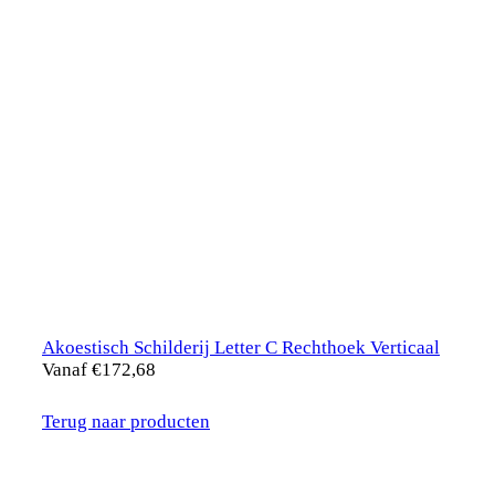
Akoestisch Schilderij Letter C Rechthoek Verticaal
Vanaf
€
172,68
Terug naar producten