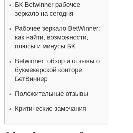
БК Betwinner рабочее
зеркало на сегодня
Рабочее зеркало BetWinner:
как найти, возможности,
плюсы и минусы БК
Betwinner: обзор и отзывы о
букмекерской конторе
БетВиннер
Положительные отзывы
Критические замечания