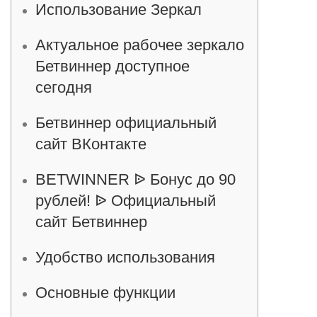
Использование Зеркал
Актуальное рабочее зеркало
Бетвиннер доступное
сегодня
Бетвиннер официальный
сайт ВКонтакте
BETWINNER ᐉ Бонус до 90
рублей! ᐉ Официальный
сайт Бетвиннер
Удобство использования
Основные функции