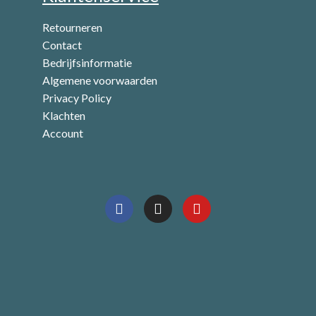
Retourneren
Contact
Bedrijfsinformatie
Algemene voorwaarden
Privacy Policy
Klachten
Account