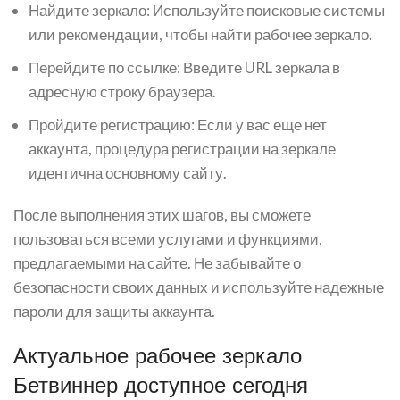
Найдите зеркало: Используйте поисковые системы
или рекомендации, чтобы найти рабочее зеркало.
Перейдите по ссылке: Введите URL зеркала в
адресную строку браузера.
Пройдите регистрацию: Если у вас еще нет
аккаунта, процедура регистрации на зеркале
идентична основному сайту.
После выполнения этих шагов, вы сможете
пользоваться всеми услугами и функциями,
предлагаемыми на сайте. Не забывайте о
безопасности своих данных и используйте надежные
пароли для защиты аккаунта.
Актуальное рабочее зеркало
Бетвиннер доступное сегодня