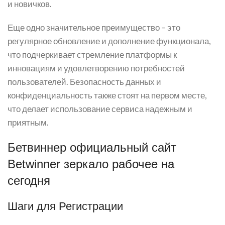
и новичков.
Еще одно значительное преимущество – это
регулярное обновление и дополнение функционала,
что подчеркивает стремление платформы к
инновациям и удовлетворению потребностей
пользователей. Безопасность данных и
конфиденциальность также стоят на первом месте,
что делает использование сервиса надежным и
приятным.
Бетвиннер официальный сайт
Betwinner зеркало рабочее на
сегодня
Шаги для Регистрации