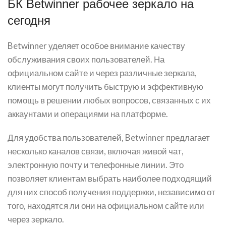
БК Betwinner рабочее зеркало на
сегодня
Betwinner уделяет особое внимание качеству
обслуживания своих пользователей. На
официальном сайте и через различные зеркала,
клиенты могут получить быструю и эффективную
помощь в решении любых вопросов, связанных с их
аккаунтами и операциями на платформе.
Для удобства пользователей, Betwinner предлагает
несколько каналов связи, включая живой чат,
электронную почту и телефонные линии. Это
позволяет клиентам выбрать наиболее подходящий
для них способ получения поддержки, независимо от
того, находятся ли они на официальном сайте или
через зеркало.