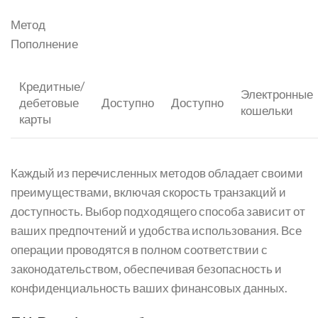
Метод
Пополнение
Кредитные/
Электронные
дебетовые
Доступно
Доступно
кошельки
карты
Каждый из перечисленных методов обладает своими
преимуществами, включая скорость транзакций и
доступность. Выбор подходящего способа зависит от
ваших предпочтений и удобства использования. Все
операции проводятся в полном соответствии с
законодательством, обеспечивая безопасность и
конфиденциальность ваших финансовых данных.