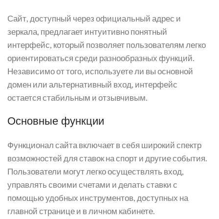
Сайт, доступный через официальный адрес и
зеркала, предлагает интуитивно понятный
интерфейс, который позволяет пользователям легко
ориентироваться среди разнообразных функций.
Независимо от того, используете ли вы основной
домен или альтернативный вход, интерфейс
остается стабильным и отзывчивым.
Основные функции
Функционал сайта включает в себя широкий спектр
возможностей для ставок на спорт и другие события.
Пользователи могут легко осуществлять вход,
управлять своими счетами и делать ставки с
помощью удобных инструментов, доступных на
главной странице и в личном кабинете.