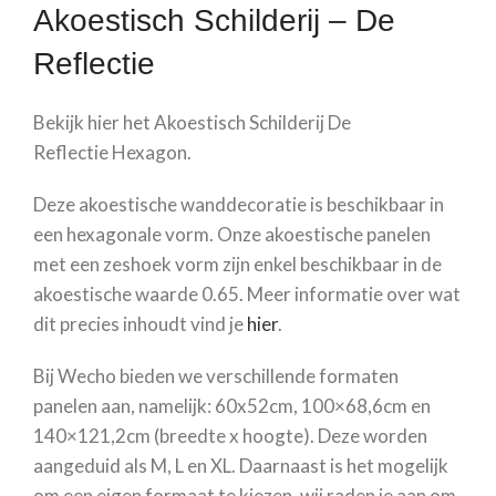
Akoestisch Schilderij –
De
Reflectie
Bekijk hier het Akoestisch Schilderij
De
Reflectie
Hexagon.
Deze akoestische wanddecoratie is beschikbaar in
een hexagonale vorm. Onze akoestische panelen
met een zeshoek vorm zijn enkel beschikbaar in de
akoestische waarde 0.65. Meer informatie over wat
dit precies inhoudt vind je
hier
.
Bij Wecho bieden we verschillende formaten
panelen aan, namelijk: 60x52cm, 100×68,6cm en
140×121,2cm (breedte x hoogte). Deze worden
aangeduid als M, L en XL. Daarnaast is het mogelijk
om een eigen formaat te kiezen, wij raden je aan om