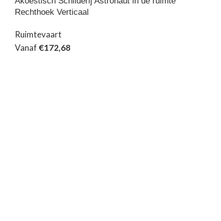
Akoestisch Schilderij Astronaut in de ruimte
Rechthoek Verticaal
Ruimtevaart
Vanaf
€
172,68