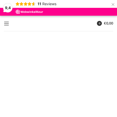
×
11
Reviews
9,4
€
0,00
0
artikelen
Klik om te vergroten