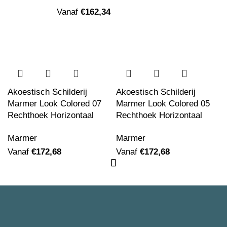
Vanaf
€
162,34
Akoestisch Schilderij Picasso Meisje voor
een spiegel 1932 Rond - Muurcirkel
Vanaf
€
529,17
Akoestisch Schilderij
Akoestisch Schilderij
Marmer Look Colored 07
Marmer Look Colored 05
Rechthoek Horizontaal
Rechthoek Horizontaal
Akoestisch Schilderij Picasso Een Droom
1932 Rond - Muurcirkel
Marmer
Marmer
Vanaf
€
172,68
Vanaf
€
172,68
Vanaf
€
529,17
Akoestisch Schilderij Picasso stilleven op
een stoel 1931 Rond - Muurcirkel
Vanaf
€
529,17