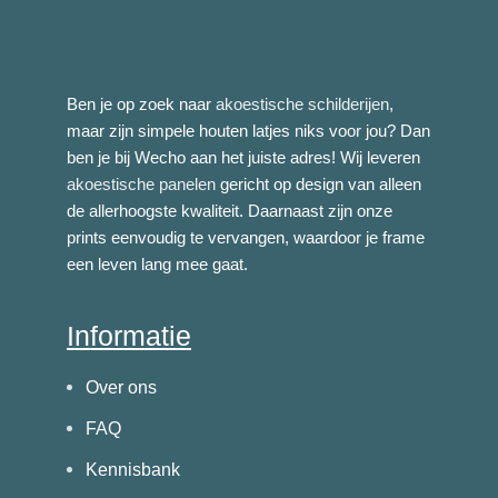
Akoestisch Schilderij Scandinavisch Basis
Ben je op zoek naar
akoestische schilderijen
,
Zwart Rechthoek Verticaal
maar zijn simpele houten latjes niks voor jou? Dan
Vanaf
€
172,68
ben je bij Wecho aan het juiste adres! Wij leveren
akoestische panelen
gericht op design van alleen
de allerhoogste kwaliteit. Daarnaast zijn onze
prints eenvoudig te vervangen, waardoor je frame
een leven lang mee gaat.
Informatie
Over ons
FAQ
Kennisbank