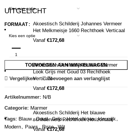
UITGELICHT
Akoestisch Schilderij Johannes Vermeer
FORMAAT
Het Melkmeisje 1660 Rechthoek Verticaal
Vanaf
€
172,68
Akoestisch Schilderij Abstract Marmer
TOEVOEGEN AAN WINKELWAGEN
Look Grijs met Goud 03 Rechthoek
Verticaal
Vergelijken
Toevoegen aan verlanglijst
Vanaf
€
172,68
Artikelnummer:
N/B
Categorie:
Marmer
Akoestisch Schilderij Het blauwe
Tags:
Blauw
,
Goud
,
Grijs
,
Hotel chique
,
kleurrijk
,
schilderwerk Rechthoek Horizontaal
Modern
,
Paars
,
Roze
,
Wit
Vanaf
€
172,68