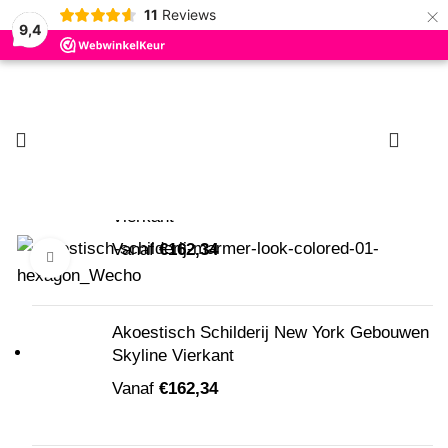
×
11
Reviews
9,4
Begin met typen om producten te zien die u zoekt.
0
Nieuw
Akoestisch Schilderij Old School Scooter
Vierkant
Vanaf
€
162,34
Klik om te vergroten
Akoestisch Schilderij New York Gebouwen
Skyline Vierkant
Vanaf
€
162,34