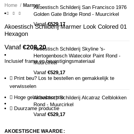
Home
Marmer
Akoestisch Schilderij San Francisco 1976
Golden Gate Bridge Rond - Muurcirkel
Vanaf
€
529,17
Akoestisch Schilderij Marmer Look Colored 01
Hexagon
Vanaf
€
208,20
Akoestisch Schilderij Skyline 's-
Hertogenbosch Watecolor Paint Rond -
Inclusief frame en bevestigingsmateriaal
Muurcirkel
Vanaf
€
529,17
Print beu? Los te bestellen en gemakkelijk te
verwisselen
Hoge geluidsabsorptie
Akoestisch Schilderij Alcatraz Celblokken
Rond - Muurcirkel
Duurzame productie
Vanaf
€
529,17
AKOESTISCHE WAARDE