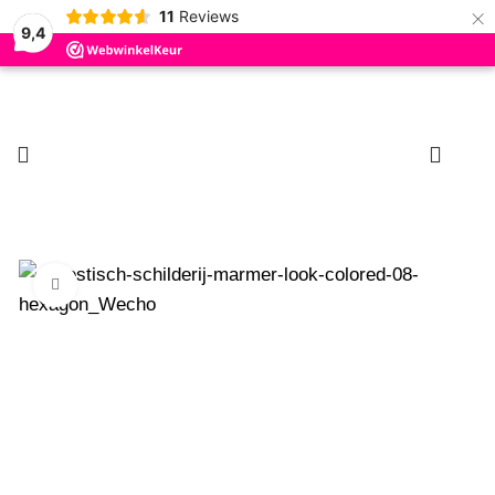
×
11
Reviews
9,4
0
Klik om te vergroten