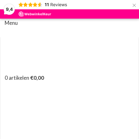
×
11
Reviews
9,4
Menu
0
artikelen
€
0,00
Klik om te vergroten