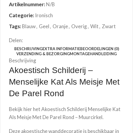
Artikelnummer:
N/B
Categorie:
Ironisch
Tags:
Blauw
,
Geel
,
Oranje
,
Overig
,
Wit
,
Zwart
Delen:
BESCHRIJVING
EXTRA INFORMATIE
BEOORDELINGEN (0)
VERZENDING & BEZORGING
MONTAGEHANDLEIDING
Beschrijving
Akoestisch Schilderij –
Menselijke Kat Als Meisje Met
De Parel
Rond
Bekijk hier het Akoestisch Schilderij
Menselijke Kat
Als Meisje Met De Parel
Rond – Muurcirkel.
Deze akoestische wanddecoratie is beschikbaar in