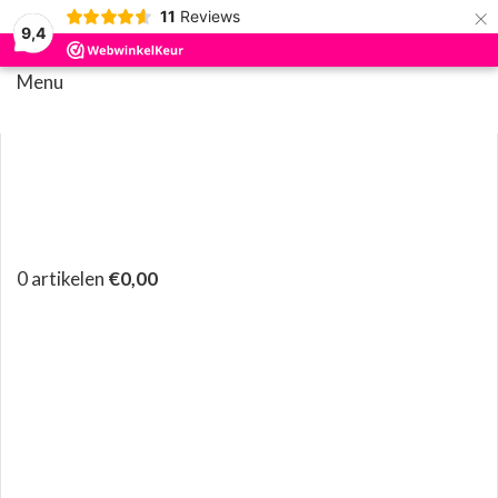
×
11
Reviews
9,4
Menu
0
artikelen
€
0,00
Klik om te vergroten