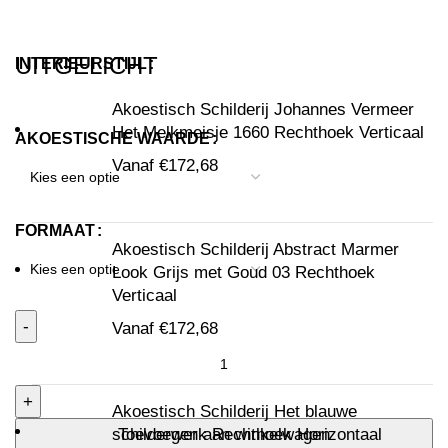
UITGELICHT
INTERIEURSTIJL
Akoestisch Schilderij Johannes Vermeer
Het Melkmeisje 1660 Rechthoek Verticaal
AKOESTISCHE WAARDE
Vanaf
€
172,68
FORMAAT
Akoestisch Schilderij Abstract Marmer
Look Grijs met Goud 03 Rechthoek
Verticaal
Vanaf
€
172,68
Akoestisch Schilderij Het blauwe
schilderwerk Rechthoek Horizontaal
Toevoegen aan winkelwagen