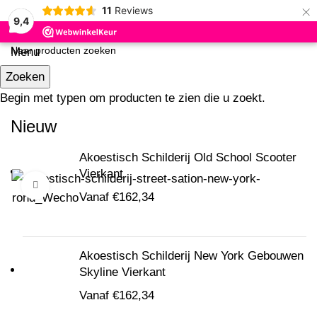
×
11
Reviews
9,4
Menu
Zoeken
Begin met typen om producten te zien die u zoekt.
Nieuw
Akoestisch Schilderij Old School Scooter
Vierkant
0
Klik om te vergroten
Vanaf
€
162,34
Akoestisch Schilderij New York Gebouwen
Skyline Vierkant
Vanaf
€
162,34