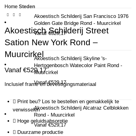
Home
Steden
Akoestisch Schilderij San Francisco 1976
Golden Gate Bridge Rond - Muurcirkel
Akoestisch Schilderij Street
Vanaf
€
529,17
Sation New York Rond –
Muurcirkel
Akoestisch Schilderij Skyline 's-
Hertogenbosch Watecolor Paint Rond -
Vanaf
€
529,17
Muurcirkel
Vanaf
€
529,17
Inclusief frame en bevestigingsmateriaal
Print beu? Los te bestellen en gemakkelijk te
Akoestisch Schilderij Alcatraz Celblokken
verwisselen
Rond - Muurcirkel
Hoge geluidsabsorptie
Vanaf
€
529,17
Duurzame productie