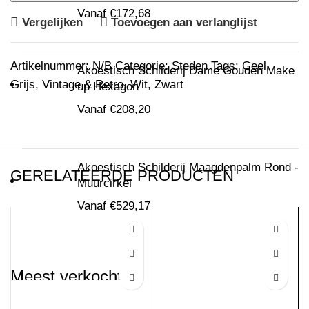
Vanaf
€
172,68
Vergelijken
Toevoegen aan verlanglijst
Artikelnummer:
N/B
Categorie:
Steden
Tags:
Geel
,
Akoestisch Schilderij Dame Gouden Make
Grijs
,
Vintage & Retro
,
Wit
,
Zwart
up Hexagon
Vanaf
€
208,20
Akoestisch Schilderij Maagdenpalm Rond -
GERELATEERDE PRODUCTEN
Muurcirkel
Vanaf
€
529,17
Meest verkocht
Akoestisch Schilderij Skyline Utrecht