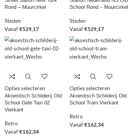
Street Sation New York
Station Nederland NS Old
Rond – Muurcirkel
School Rond – Muurcirkel
Steden
Steden
Vanaf
€
529,17
Vanaf
€
529,17
Opties selecteren
Opties selecteren
Akoestisch Schilderij Old
Akoestisch Schilderij Old
School Gele Taxi 02
School Tram Vierkant
Vierkant
Retro
Retro
Vanaf
€
162,34
Vanaf
€
162,34