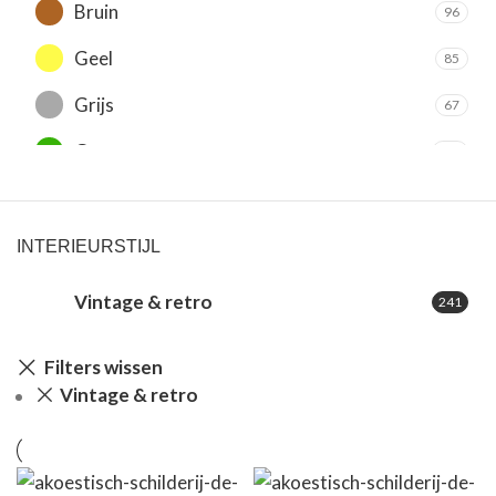
Bruin
96
Geel
85
Grijs
67
Groen
140
Oranje
99
Paars
10
INTERIEURSTIJL
Rood
78
Vintage & retro
241
Roze
66
Filters wissen
Wit
218
Vintage & retro
Zilver
50
Zwart
210