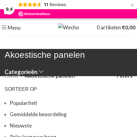
×
11
Reviews
9,4
0
artikelen
€
0,00
Menu
Akoestische panelen
Categorieën
Home
Akoestische panelen
Filters
SORTEER OP
Populariteit
Gemiddelde beoordeling
Nieuwste
Prijs: laag naar hoog