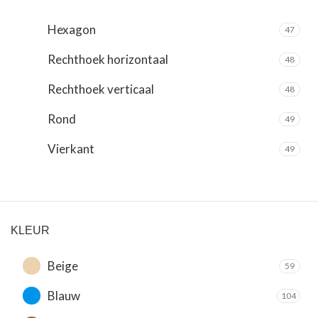
Hexagon
47
Rechthoek horizontaal
48
Rechthoek verticaal
48
Rond
49
Vierkant
49
KLEUR
Beige
59
Blauw
104