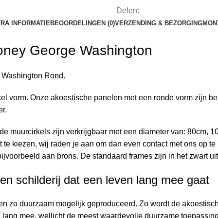
Delen:
RA INFORMATIE
BEOORDELINGEN (0)
VERZENDING & BEZORGING
MON
Money George Washington
 Washington
Rond.
el vorm. Onze akoestische panelen met een ronde vorm zijn bes
er
.
de muurcirkels zijn verkrijgbaar met een diameter van: 80cm,
 te kiezen, wij raden je aan om dan even
contact
met ons op te 
ijvoorbeeld aan brons. De standaard frames zijn in het zwart u
en schilderij dat een leven lang mee gaat
den zo duurzaam mogelijk geproduceerd. Zo wordt de
akoestisch
 lang mee, wellicht de meest waardevolle
duurzame
toepassing