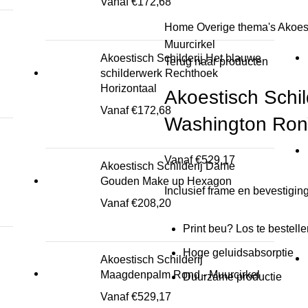
Vanaf
€
172,68
Home
Overige thema's
Akoes
Muurcirkel
Akoestisch Schilderij Het blauwe
Terug naar producten
schilderwerk Rechthoek
Horizontaal
Akoestisch Schi
Vanaf
€
172,68
Washington Rond
Vanaf
€
529,17
Akoestisch Schilderij Dame
Gouden Make up Hexagon
Inclusief frame en bevestigin
Vanaf
€
208,20
Print beu? Los te bestell
Hoge geluidsabsorptie
Akoestisch Schilderij
Maagdenpalm Rond - Muurcirkel
Duurzame productie
Vanaf
€
529,17