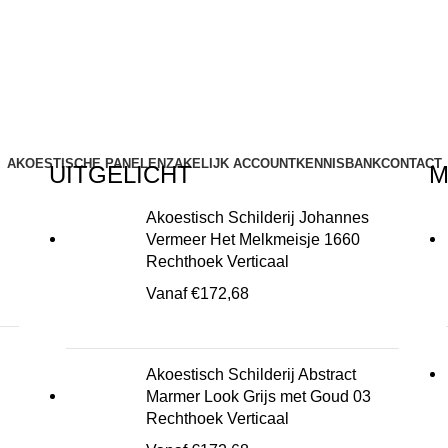
AKOESTISCHE PANELEN
ZAKELIJK ACCOUNT
KENNISBANK
CONTACT
UITGELICHT
M
Akoestisch Schilderij Johannes
Vermeer Het Melkmeisje 1660
Rechthoek Verticaal
Vanaf
€
172,68
Akoestisch Schilderij Abstract
Marmer Look Grijs met Goud 03
Rechthoek Verticaal